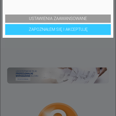
Wymiary komory
475/400 mm
głównej:
USTAWIENIA ZAAWANSOWANE
Głębokość komór:
200 mm
ZAPOZNAŁEM SIĘ I AKCEPTUJĘ