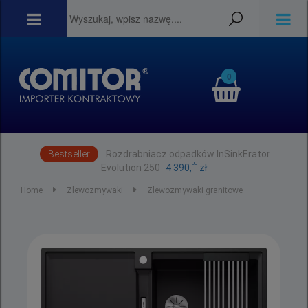
0
Bestseller
Rozdrabniacz odpadków InSinkErator
00
Evolution 250
4 390,
zł
Home
Zlewozmywaki
Zlewozmywaki granitowe