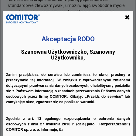
standardowe zlewozmywaki, umożliwiając swobodne mycie
nawet dużych naczyń czy garnków. Połączona z płaską
✖
powierzchnią odpływową zapewnia wygodne suszenie i
odstawianie przedmiotów, eliminując potrzebę dodatkowych
ociekaczy. To sprawia, że powierzchnia robocza kuchni staje
się bardziej funkcjonalna i uporządkowana.
Akceptacja RODO
Komfort dzięki inteligentnym
Szanowna Użytkowniczko, Szanowny
rozwiązaniom
Użytkowniku,
Korek automatyczny InFino
sterowany wygodnym
pokrętłem — zakończ z niewygodą ręcznego
Zanim przejdziesz do serwisu lub zamkniesz to okno, prosimy o
odblokowywania odpływu.
przeczytanie tej informacji. W związku z wprowadzanymi zmianami
Wielofunkcyjna mata ADIRA
— uniwersalna, pięknie
dotyczącymi przetwarzania danych osobowych, chcielibyśmy podzielić
wykończona mata ze stali nierdzewnej i silikonu, którą
się z Państwem informacją o zasadach przetwarzania Państwa danych
osobowych przez firmę COMITOR. Klikając „Przejdź do serwisu” lub
możesz nakładać na komorę, tworząc dodatkową
zamykając okno, zgadzasz się na poniższe warunki.
powierzchnię roboczą lub ociekacz.
Odwracalny montaż
pozwala dostosować zlewozmywak do
układu Twojej kuchni i swojego stylu pracy.
Zgodnie z art. 13 ogólnego rozporządzenia o ochronie danych
osobowych z dnia 27 kwietnia 2016 r. (dalej jako: „Rozporządzenie”)
Wytrzymałość i estetyka
COMITOR sp. z o. o. informuje, iż: