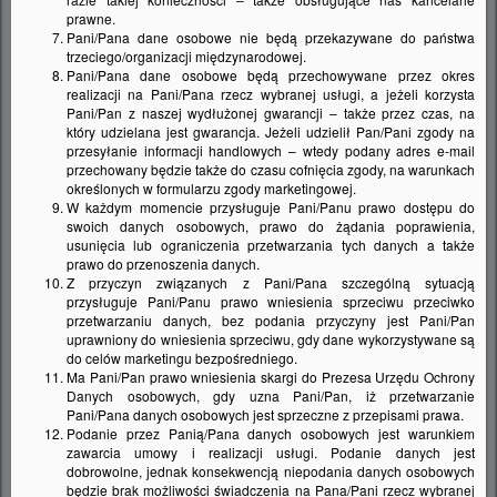
prawne.
Pani/Pana dane osobowe nie będą przekazywane do państwa
trzeciego/organizacji międzynarodowej.
Pani/Pana dane osobowe będą przechowywane przez okres
realizacji na Pani/Pana rzecz wybranej usługi, a jeżeli korzysta
Pani/Pan z naszej wydłużonej gwarancji – także przez czas, na
który udzielana jest gwarancja. Jeżeli udzielił Pan/Pani zgody na
przesyłanie informacji handlowych – wtedy podany adres e-mail
BLANCO Pokrętło korka automatycznego stal
przechowany będzie także do czasu cofnięcia zgody, na warunkach
szlachetna
określonych w formularzu zgody marketingowej.
W każdym momencie przysługuje Pani/Panu prawo dostępu do
119293
Indeks:
swoich danych osobowych, prawo do żądania poprawienia,
usunięcia lub ograniczenia przetwarzania tych danych a także
00
80,
zł
prawo do przenoszenia danych.
Z przyczyn związanych z Pani/Pana szczególną sytuacją
przysługuje Pani/Panu prawo wniesienia sprzeciwu przeciwko
przetwarzaniu danych, bez podania przyczyny jest Pani/Pan
uprawniony do wniesienia sprzeciwu, gdy dane wykorzystywane są
do celów marketingu bezpośredniego.
Ma Pani/Pan prawo wniesienia skargi do Prezesa Urzędu Ochrony
Danych osobowych, gdy uzna Pani/Pan, iż przetwarzanie
Pani/Pana danych osobowych jest sprzeczne z przepisami prawa.
Podanie przez Panią/Pana danych osobowych jest warunkiem
zawarcia umowy i realizacji usługi. Podanie danych jest
dobrowolne, jednak konsekwencją niepodania danych osobowych
będzie brak możliwości świadczenia na Pana/Pani rzecz wybranej