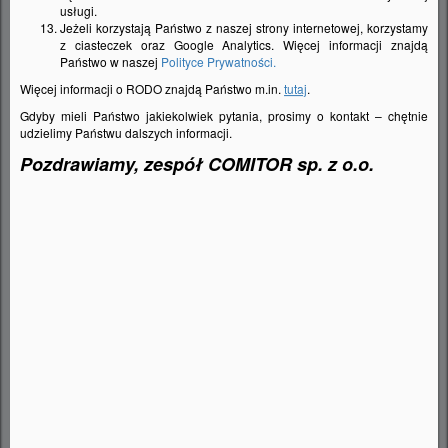
usługi.
Jeżeli korzystają Państwo z naszej strony internetowej, korzystamy
z ciasteczek oraz Google Analytics. Więcej informacji znajdą
Państwo w naszej
Polityce Prywatności.
Więcej informacji o RODO znajdą Państwo m.in.
tutaj
.
Gdyby mieli Państwo jakiekolwiek pytania, prosimy o kontakt – chętnie
udzielimy Państwu dalszych informacji.
Pozdrawiamy, zespół COMITOR sp. z o.o.
BLANCO Mata uniwersalna do ADIRA, stal
nierdzewna/silikon 455x200
202242
Indeks:
00
280,
zł