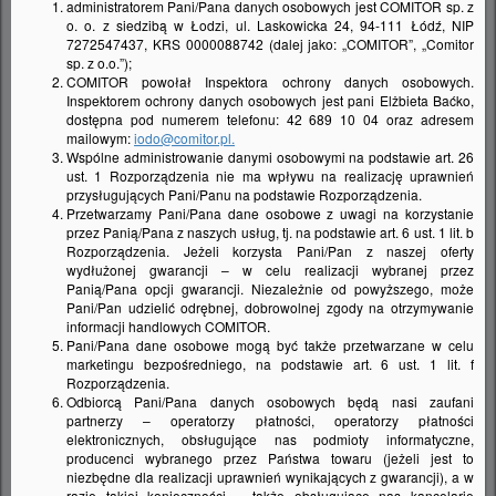
Materiał Silgranit nadaje powierzchni unikalną odporność na
administratorem Pani/Pana danych osobowych jest COMITOR sp. z
o. o. z siedzibą w Łodzi, ul. Laskowicka 24, 94-111 Łódź, NIP
uszkodzenia mechaniczne, zarysowania i wysoką
7272547437, KRS 0000088742 (dalej jako: „COMITOR”, „Comitor
temperaturę. Delikatna biel jest ponadczasowa i pozwala
sp. z o.o.”);
łatwo dobrać pozostałe elementy wyposażenia kuchennego,
COMITOR powołał Inspektora ochrony danych osobowych.
tworząc spójną i elegancką aranżację. Ponadto powierzchnia
Inspektorem ochrony danych osobowych jest pani Elżbieta Baćko,
jest higieniczna i łatwa w utrzymaniu czystości, co przekłada
dostępna pod numerem telefonu: 42 689 10 04 oraz adresem
się na codzienny komfort użytkowania.
mailowym:
iodo@comitor.pl.
Wspólne administrowanie danymi osobowymi na podstawie art. 26
ust. 1 Rozporządzenia nie ma wpływu na realizację uprawnień
przysługujących Pani/Panu na podstawie Rozporządzenia.
Przetwarzamy Pani/Pana dane osobowe z uwagi na korzystanie
przez Panią/Pana z naszych usług, tj. na podstawie art. 6 ust. 1 lit. b
Rozporządzenia. Jeżeli korzysta Pani/Pan z naszej oferty
PRODUKTY W ZESTAWIE
wydłużonej gwarancji – w celu realizacji wybranej przez
Panią/Pana opcji gwarancji. Niezależnie od powyższego, może
Pani/Pan udzielić odrębnej, dobrowolnej zgody na otrzymywanie
informacji handlowych COMITOR.
Pani/Pana dane osobowe mogą być także przetwarzane w celu
marketingu bezpośredniego, na podstawie art. 6 ust. 1 lit. f
Rozporządzenia.
Odbiorcą Pani/Pana danych osobowych będą nasi zaufani
partnerzy – operatorzy płatności, operatorzy płatności
elektronicznych, obsługujące nas podmioty informatyczne,
producenci wybranego przez Państwa towaru (jeżeli jest to
niezbędne dla realizacji uprawnień wynikających z gwarancji), a w
razie takiej konieczności – także obsługujące nas kancelarie