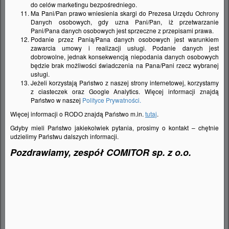
do celów marketingu bezpośredniego.
satyna (srebrny mat), stal szczotkowana (stal
Ma Pani/Pan prawo wniesienia skargi do Prezesa Urzędu Ochrony
Danych osobowych, gdy uzna Pani/Pan, iż przetwarzanie
podrapana maszynowo metalową szczotką), granit
Pani/Pana danych osobowych jest sprzeczne z przepisami prawa.
(imitacja kamienia w różnych kolorach głównie
Podanie przez Panią/Pana danych osobowych jest warunkiem
zawarcia umowy i realizacji usługi. Podanie danych jest
przewidziana jako element wyposażenia
dobrowolne, jednak konsekwencją niepodania danych osobowych
zlewozmywaków kompozytowych). Daje to
będzie brak możliwości świadczenia na Pana/Pani rzecz wybranej
usługi.
możliwość do indywidualnego komponowania
Jeżeli korzystają Państwo z naszej strony internetowej, korzystamy
armatury z charakterem całości wnętrza. Aby nasza
z ciasteczek oraz Google Analytics. Więcej informacji znajdą
Państwo w naszej
Polityce Prywatności.
bateria zachowała swoje walory estetyczne przez
długi okres eksploatacji, niezmiernie ważna jest ich
Więcej informacji o RODO znajdą Państwo m.in.
tutaj
.
pielęgnacja
Gdyby mieli Państwo jakiekolwiek pytania, prosimy o kontakt – chętnie
udzielimy Państwu dalszych informacji.
Pozdrawiamy, zespół COMITOR sp. z o.o.
WIĘCEJ