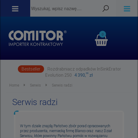
0
Bestseller
Rozdrabniacz odpadków InSinkErator
00
Evolution 250
4 390,
zł
Home
Serwis
Serwis radzi
Serwis radzi
W tym dziale znajdą Państwo zbiór porad opracowanych
przez producenta, niemiecką firmę Blanco oraz nasz Dział
Serwisu, które powinny Państwu pomóc w rozwiązaniu