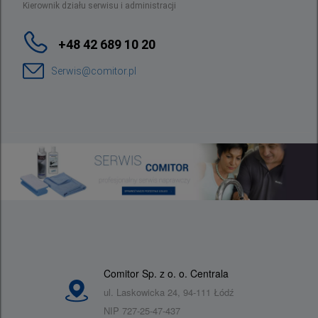
Kierownik działu serwisu i administracji
+48 42 689 10 20
Serwis@comitor.pl
Comitor Sp. z o. o. Centrala
ul. Laskowicka 24, 94-111 Łódź
NIP 727-25-47-437