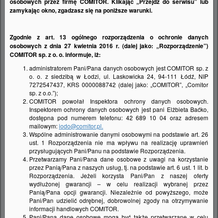
osobowych przez firmę COMITOR. Klikając „Przejdź do serwisu” lub
zamykając okno, zgadzasz się na poniższe warunki.
Zgodnie z art. 13 ogólnego rozporządzenia o ochronie danych
osobowych z dnia 27 kwietnia 2016 r. (dalej jako: „Rozporządzenie”)
COMITOR sp. z o. o. informuje, iż:
administratorem Pani/Pana danych osobowych jest COMITOR sp. z
o. o. z siedzibą w Łodzi, ul. Laskowicka 24, 94-111 Łódź, NIP
7272547437, KRS 0000088742 (dalej jako: „COMITOR”, „Comitor
sp. z o.o.”);
Stal szlachetna chromowo-niklowa 18/10
COMITOR powołał Inspektora ochrony danych osobowych.
Inspektorem ochrony danych osobowych jest pani Elżbieta Baćko,
stosowana przez BLANCO do produkcji
dostępna pod numerem telefonu: 42 689 10 04 oraz adresem
zlewozmywaków V2A jest stalą najwyższej jakości.
mailowym:
iodo@comitor.pl.
Wspólne administrowanie danymi osobowymi na podstawie art. 26
Składa się głównie ze żelaza (ok.72%), chromu
ust. 1 Rozporządzenia nie ma wpływu na realizację uprawnień
(ok.18%) oraz niklu (ok.10%). Nie oznacza to, że jest
przysługujących Pani/Panu na podstawie Rozporządzenia.
ona całkowicie odporna na zarysowania czy różnego
Przetwarzamy Pani/Pana dane osobowe z uwagi na korzystanie
przez Panią/Pana z naszych usług, tj. na podstawie art. 6 ust. 1 lit. b
rodzaju zabrudzenia. Celem niniejszego opracowania
Rozporządzenia. Jeżeli korzysta Pani/Pan z naszej oferty
jest wyjaśnienie przyczyn pojawiającyh się
wydłużonej gwarancji – w celu realizacji wybranej przez
Panią/Pana opcji gwarancji. Niezależnie od powyższego, może
problemów w warunkach przeciętnej eksploatacji w
Pani/Pan udzielić odrębnej, dobrowolnej zgody na otrzymywanie
kuchi, jak też wskazanie profilaktyki, której
informacji handlowych COMITOR.
Pani/Pana dane osobowe mogą być także przetwarzane w celu