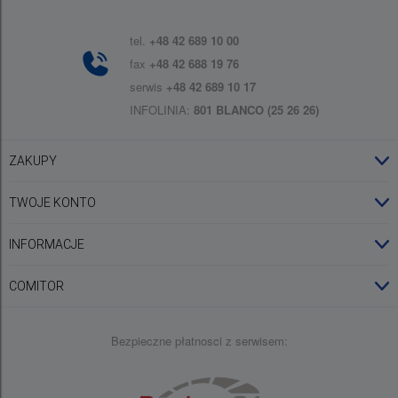
tel.
+48 42 689 10 00
fax
+48 42 688 19 76
serwis
+48 42 689 10 17
INFOLINIA:
801 BLANCO (25 26 26)
ZAKUPY
Obsługa konta
TWOJE KONTO
Zamówienia
Logowanie
INFORMACJE
Regulamin sklepu
Zarejestruj się
Comitor Inspiruje
Rejestracja Gwarancji BLANCO
COMITOR
Wypisanie z Newslettera
Aktualności
Kontakt i salony
Producenci
Bezpieczne płatnosci z serwisem:
Kariera
Portal B2B
Certyfikaty
Polityka prywatności