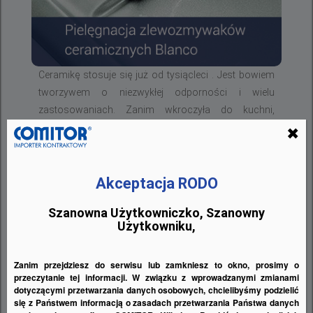
Ceramikę stosuje się już od tysiącleci . Jest bowiem
tworzywem o niezwykłej odporności i wielu
zastosowaniach. Zanim wkroczyła do kuchni,
obecna była m.in. w postaci blatów w laboratoriach
✖
chemicznych jako tworzywo odporne na różnego
rodzaju substancje, wysokie temperatury oraz
uszkodzenia.
Akceptacja RODO
Szanowna Użytkowniczko, Szanowny
WIĘCEJ
Użytkowniku,
Zanim przejdziesz do serwisu lub zamkniesz to okno, prosimy o
przeczytanie tej informacji. W związku z wprowadzanymi zmianami
dotyczącymi przetwarzania danych osobowych, chcielibyśmy podzielić
się z Państwem informacją o zasadach przetwarzania Państwa danych