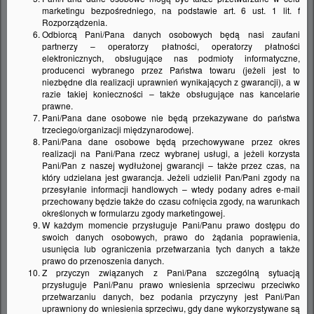
przestrzeganie wyeliminuje te nieprzyjemne dla
marketingu bezpośredniego, na podstawie art. 6 ust. 1 lit. f
użytkownika zjawiska.
Rozporządzenia.
Odbiorcą Pani/Pana danych osobowych będą nasi zaufani
partnerzy – operatorzy płatności, operatorzy płatności
elektronicznych, obsługujące nas podmioty informatyczne,
WIĘCEJ
producenci wybranego przez Państwa towaru (jeżeli jest to
niezbędne dla realizacji uprawnień wynikających z gwarancji), a w
razie takiej konieczności – także obsługujące nas kancelarie
prawne.
Pani/Pana dane osobowe nie będą przekazywane do państwa
trzeciego/organizacji międzynarodowej.
Pani/Pana dane osobowe będą przechowywane przez okres
realizacji na Pani/Pana rzecz wybranej usługi, a jeżeli korzysta
Pani/Pan z naszej wydłużonej gwarancji – także przez czas, na
który udzielana jest gwarancja. Jeżeli udzielił Pan/Pani zgody na
przesyłanie informacji handlowych – wtedy podany adres e-mail
przechowany będzie także do czasu cofnięcia zgody, na warunkach
określonych w formularzu zgody marketingowej.
W każdym momencie przysługuje Pani/Panu prawo dostępu do
swoich danych osobowych, prawo do żądania poprawienia,
usunięcia lub ograniczenia przetwarzania tych danych a także
prawo do przenoszenia danych.
Z przyczyn związanych z Pani/Pana szczególną sytuacją
przysługuje Pani/Panu prawo wniesienia sprzeciwu przeciwko
Najczęściej spotykane są baterie pokryte błyszczącą
przetwarzaniu danych, bez podania przyczyny jest Pani/Pan
uprawniony do wniesienia sprzeciwu, gdy dane wykorzystywane są
powłoką chromową. Inne popularne wykończenie to