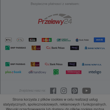
Producenci
Bezpieczne płatnosci z serwisem:
Kariera
Portal B2B
Certyfikaty
Polityka prywatności
Dotacje na innowacje
Klauzula Informacyjna art. 13 RODO
Do pobrania
Znajdziesz nasz na:
Strona korzysta z plików cookies w celu realizacji usług
© 1999-2026 COMITOR. All rights reserved.
statystycznych, społecznościowych, reklamowych i funkcjonalnych.
Projekt i wykonanie
BERX
Group
.
Warunki przechowywania lub dostępu do plików cookies można