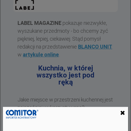
LABEL MAGAZINE
pokazuje niezwykłe,
wyszukane przedmioty - bo chcemy żyć
piękniej, lepiej, ciekawiej. Stąd pomysł
redakcji na przedstawienie
BLANCO UNIT
w
artykule online
.
Kuchnia, w której
wszystko jest pod
ręką
Jakie miejsce w przestrzeni kuchennej jest
najczęściej wykorzystywane?
✖
Zlewozmywak! 60% czasu spędzanego w
kuchni poświęcamy na różnorodne