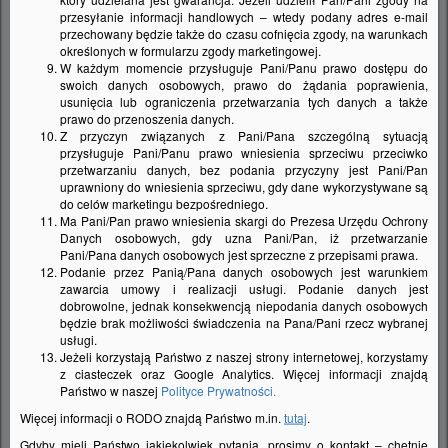
codziennej pracy w kuchni.
przesyłanie informacji handlowych – wtedy podany adres e-mail
przechowany będzie także do czasu cofnięcia zgody, na warunkach
określonych w formularzu zgody marketingowej.
W każdym momencie przysługuje Pani/Panu prawo dostępu do
Zestaw BLANCO UNIT
to idealnie
swoich danych osobowych, prawo do żądania poprawienia,
dobrany zlewozmywak wraz z
usunięcia lub ograniczenia przetwarzania tych danych a także
prawo do przenoszenia danych.
akcesoriami, baterią kuchenną, systemem
Z przyczyn związanych z Pani/Pana szczególną sytuacją
segregacji odpadków, rozdrabniaczem
przysługuje Pani/Panu prawo wniesienia sprzeciwu przeciwko
przetwarzaniu danych, bez podania przyczyny jest Pani/Pan
odpadków bio, a także systemem
uprawniony do wniesienia sprzeciwu, gdy dane wykorzystywane są
organizacji miejsca w szafce pod
do celów marketingu bezpośredniego.
Ma Pani/Pan prawo wniesienia skargi do Prezesa Urzędu Ochrony
zlewozmywakiem. Wszystko, co
Danych osobowych, gdy uzna Pani/Pan, iż przetwarzanie
Pani/Pana danych osobowych jest sprzeczne z przepisami prawa.
niezbędne do przygotowywania napojów i
Podanie przez Panią/Pana danych osobowych jest warunkiem
posiłków oraz utrzymania porządku w
zawarcia umowy i realizacji usługi. Podanie danych jest
dobrowolne, jednak konsekwencją niepodania danych osobowych
kuchni, znajduje się w jednym miejscu.
będzie brak możliwości świadczenia na Pana/Pani rzecz wybranej
BLANCO UNIT po prostu sprawia, że
usługi.
Jeżeli korzystają Państwo z naszej strony internetowej, korzystamy
wykonywanie kuchennych czynności staje
z ciasteczek oraz Google Analytics. Więcej informacji znajdą
Państwo w naszej
Polityce Prywatności.
się łatwiejsze i wygodniejsze, a przestrzeń
Więcej informacji o RODO znajdą Państwo m.in.
tutaj
.
pod zlewozmywakiem jest optymalnie
Gdyby mieli Państwo jakiekolwiek pytania, prosimy o kontakt – chętnie