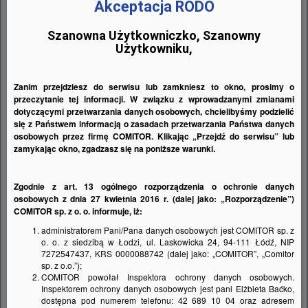
czynności wykonywane właśnie przy nim.
Akceptacja RODO
Warto więc pomyśleć o tym, żeby uczynić
Szanowna Użytkowniczko, Szanowny
to miejsce jeszcze bardziej funkcjonalnym.
Użytkowniku,
Zanim przejdziesz do serwisu lub zamkniesz to okno, prosimy o
przeczytanie tej informacji. W związku z wprowadzanymi zmianami
dotyczącymi przetwarzania danych osobowych, chcielibyśmy podzielić
się z Państwem informacją o zasadach przetwarzania Państwa danych
osobowych przez firmę COMITOR. Klikając „Przejdź do serwisu” lub
zamykając okno, zgadzasz się na poniższe warunki.
Zgodnie z art. 13 ogólnego rozporządzenia o ochronie danych
osobowych z dnia 27 kwietnia 2016 r. (dalej jako: „Rozporządzenie”)
COMITOR sp. z o. o. informuje, iż:
administratorem Pani/Pana danych osobowych jest COMITOR sp. z
o. o. z siedzibą w Łodzi, ul. Laskowicka 24, 94-111 Łódź, NIP
7272547437, KRS 0000088742 (dalej jako: „COMITOR”, „Comitor
sp. z o.o.”);
COMITOR powołał Inspektora ochrony danych osobowych.
Inspektorem ochrony danych osobowych jest pani Elżbieta Baćko,
dostępna pod numerem telefonu: 42 689 10 04 oraz adresem