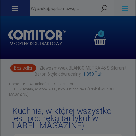
0
Bestseller
Zlewozmywak BLANCO METRA 45 S Silgranit
00
Beton Style odwracalny
1 859,
zł
Home
Aktualności
Comitor
Kuchnia, w której wszystko jest pod ręką (artykuł w LABEL
MAGAZINE)
Kuchnia, w której wszystko
jest pod ręką (artykuł w
LABEL MAGAZINE)