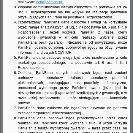
mailowym:
iodo@comitor.pl.
Wspólne administrowanie danymi osobowymi na podstawie art. 26
ust. 1 Rozporządzenia nie ma wpływu na realizację uprawnień
przysługujących Pani/Panu na podstawie Rozporządzenia.
BLANCO
to niemiecka firma z ponad 95-
Przetwarzamy Pani/Pana dane osobowe z uwagi na korzystanie
letnim doświadczeniem w projektowaniu i
przez Panią/Pana z naszych usług, tj. na podstawie art. 6 ust. 1 lit. b
Rozporządzenia. Jeżeli korzysta Pani/Pan z naszej oferty
produkcji elementów wyposażenia
wydłużonej gwarancji – w celu realizacji wybranej przez
domowej kuchni. Specjalizuje się w
Panią/Pana opcji gwarancji. Niezależnie od powyższego, może
Pani/Pan udzielić odrębnej, dobrowolnej zgody na otrzymywanie
wytwarzaniu wysokiej jakości
informacji handlowych COMITOR.
Pani/Pana dane osobowe mogą być także przetwarzane w celu
zlewozmywaków, baterii kuchennych,
marketingu bezpośredniego, na podstawie art. 6 ust. 1 lit. f
selektorów odpadków i akcesoriów, które
Rozporządzenia.
Odbiorcą Pani/Pana danych osobowych będą nasi zaufani
połączone w jedną całość tworzą
partnerzy – operatorzy płatności, operatorzy płatności
praktyczny zestaw BLANCO UNIT.
elektronicznych, obsługujące nas podmioty informatyczne,
producenci wybranego przez Państwa towaru (jeżeli jest to
Produkty te wyróżniają się
niezbędne dla realizacji uprawnień wynikających z gwarancji), a w
funkcjonalnością, jakością i wzornictwem.
razie takiej konieczności – także obsługujące nas kancelarie
prawne.
Pani/Pana dane osobowe nie będą przekazywane do państwa
BLANCO UNIT niemieckiej marki
trzeciego/organizacji międzynarodowej.
Pani/Pana dane osobowe będą przechowywane przez okres
BLANCO to kompleksowe rozwiązanie
realizacji na Pani/Pana rzecz wybranej usługi, a jeżeli korzysta
zaprojektowane z myślą o ułatwieniu
Pani/Pan z naszej wydłużonej gwarancji – także przez czas, na
który udzielana jest gwarancja. Jeżeli udzielił Pan/Pani zgody na