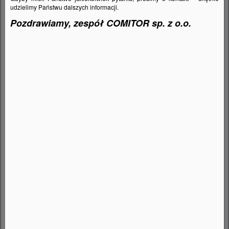
wykorzystana.
udzielimy Państwu dalszych informacji.
Pozdrawiamy, zespół COMITOR sp. z o.o.
Na zdjęciach minimalistyczna i elegancka
bateria kuchenna
BLANCO Linus-S
w
najnowszym kolorze
SATIN GOLD
(bateria